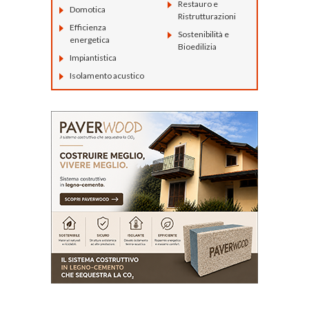
Restauro e
Domotica
Ristrutturazioni
Efficienza
Sostenibilità e
energetica
Bioedilizia
Impiantistica
Isolamento acustico