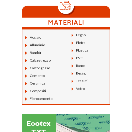
Legno
Acciaio
Pietra
Alluminio
Plastica
Bambù
PVC
Calcestruzzo
Rame
Cartongesso
Resina
Cemento
Tessuti
Ceramica
Vetro
Compositi
Fibrocemento