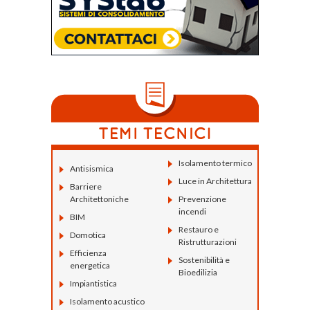
Isolamento termico
Antisismica
Luce in Architettura
Barriere
Architettoniche
Prevenzione
incendi
BIM
Restauro e
Domotica
Ristrutturazioni
Efficienza
Sostenibilità e
energetica
Bioedilizia
Impiantistica
Isolamento acustico