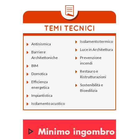
Isolamento termico
Antisismica
Luce in Architettura
Barriere
Architettoniche
Prevenzione
incendi
BIM
Restauro e
Domotica
Ristrutturazioni
Efficienza
Sostenibilità e
energetica
Bioedilizia
Impiantistica
Isolamento acustico