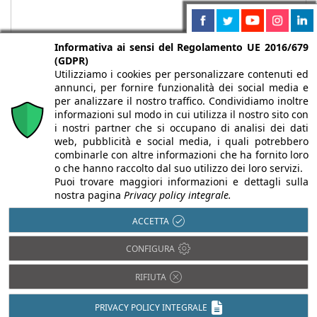
Informativa ai sensi del Regolamento UE 2016/679
(GDPR)
Utilizziamo i cookies per personalizzare contenuti ed
annunci, per fornire funzionalità dei social media e
per analizzare il nostro traffico. Condividiamo inoltre
informazioni sul modo in cui utilizza il nostro sito con
i nostri partner che si occupano di analisi dei dati
web, pubblicità e social media, i quali potrebbero
Chi siamo
Autori
Per la tua pubblicità
Iscriviti alla
combinarle con altre informazioni che ha fornito loro
newsletter
o che hanno raccolto dal suo utilizzo dei loro servizi.
Puoi trovare maggiori informazioni e dettagli sulla
nostra pagina
Privacy policy integrale.
ACCETTA
Infobuild è testata registrata presso il Tribunale di Milano al n° 63
CONFIGURA
dell’8/3/2013 - ISSN 2282-2267
RIFIUTA
© 2000-2026 Infoweb srl - P.IVA 13155920153 - Tutti i diritti
riservati |
Privacy
PRIVACY POLICY INTEGRALE