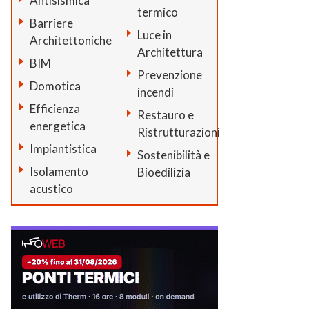
Antisismica
termico
Barriere
Luce in
Architettoniche
Architettura
BIM
Prevenzione
Domotica
incendi
Efficienza
Restauro e
energetica
Ristrutturazioni
Impiantistica
Sostenibilità e
Isolamento
Bioedilizia
acustico