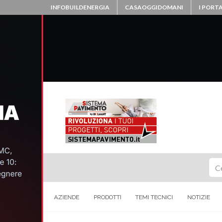
INFOBUILDENERGIA
CASAOGGIDOMANI
I PORTA
Ce
AZIENDE
PRODOTTI
TEMI TECNICI
NOTIZIE