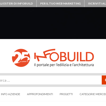
LI ESTERI DI INFOBUILD
PER IL TUO WEB MARKETING
ISCRIVITI 
rca
INFO AZIENDE
APPROFONDIMENTI
PROGETTI
CATEGORIE MERCE