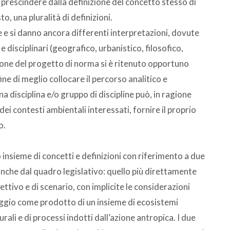
prescindere dalla definizione del concetto stesso di
o, una pluralità di definizioni.
e e si danno ancora differenti interpretazioni, dovute
e disciplinari (geografico, urbanistico, filosofico,
azione del progetto di norma si è ritenuto opportuno
ine di meglio collocare il percorso analitico e
a disciplina e/o gruppo di discipline può, in ragione
 dei contesti ambientali interessati, fornire il proprio
o.
 insieme di concetti e definizioni con riferimento a due
e dal quadro legislativo: quello più direttamente
ttivo e di scenario, con implicite le considerazioni
esaggio come prodotto di un insieme di ecosistemi
rali e di processi indotti dall’azione antropica. I due