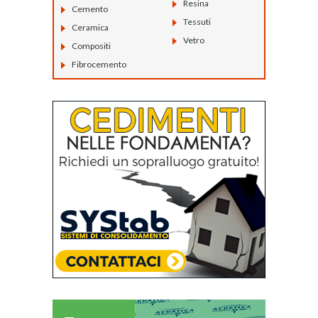
Resina
Cemento
Tessuti
Ceramica
Vetro
Compositi
Fibrocemento