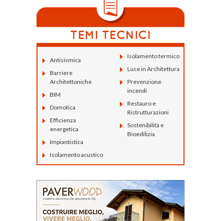
Isolamento termico
Antisismica
Luce in Architettura
Barriere
Architettoniche
Prevenzione
incendi
BIM
Restauro e
Domotica
Ristrutturazioni
Efficienza
Sostenibilità e
energetica
Bioedilizia
Impiantistica
Isolamento acustico