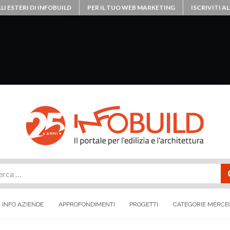
LI ESTERI DI INFOBUILD
PER IL TUO WEB MARKETING
ISCRIVITI 
rca
INFO AZIENDE
APPROFONDIMENTI
PROGETTI
CATEGORIE MERCE