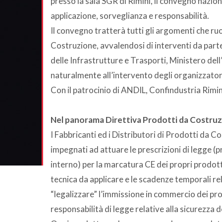
presso la sala SGR di Rimini, il convegno nazio
applicazione, sorveglianza e responsabilità.
Il convegno tratterà tutti gli argomenti che r
Costruzione, avvalendosi di interventi da parte
delle Infrastrutture e Trasporti, Ministero de
naturalmente all’intervento degli organizzato
Con il patrocinio di ANDIL, Confindustria Rimin
Nel panorama Direttiva Prodotti da Costru
I Fabbricanti ed i Distributori di Prodotti da 
impegnati ad attuare le prescrizioni di legge (
interno) per la marcatura CE dei propri prodott
tecnica da applicare e le scadenze temporali rel
“legalizzare” l’immissione in commercio dei pro
responsabilità di legge relative alla sicurezza 