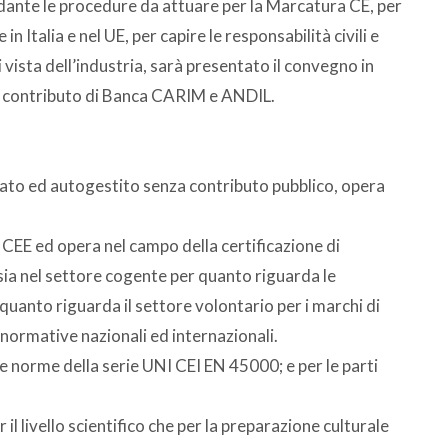
dante le procedure da attuare per la Marcatura CE, per
in Italia e nel UE, per capire le responsabilità civili e
i vista dell’industria, sarà presentato il convegno in
l contributo di Banca CARIM e ANDIL.
iato ed autogestito senza contributo pubblico, opera
i CEE ed opera nel campo della certificazione di
 sia nel settore cogente per quanto riguarda le
 quanto riguarda il settore volontario per i marchi di
 normative nazionali ed internazionali.
lle norme della serie UNI CEI EN 45000; e per le parti
er il livello scientifico che per la preparazione culturale