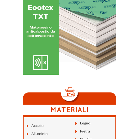
Legno
Acciaio
Pietra
Alluminio