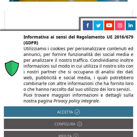
Informativa ai sensi del Regolamento UE 2016/679
(GDPR)
Utilizziamo i cookies per personalizzare contenuti ed
annunci, per fornire funzionalità dei social media e
per analizzare il nostro traffico. Condividiamo inoltre
informazioni sul modo in cui utilizza il nostro sito con
i nostri partner che si occupano di analisi dei dati
web, pubblicità e social media, i quali potrebbero
Chi siamo
Autori
Per la tua pubblicità
Iscriviti alla
combinarle con altre informazioni che ha fornito loro
newsletter
o che hanno raccolto dal suo utilizzo dei loro servizi.
Puoi trovare maggiori informazioni e dettagli sulla
nostra pagina
Privacy policy integrale.
ACCETTA
Infobuild è testata registrata presso il Tribunale di Milano al n° 63
CONFIGURA
dell’8/3/2013 - ISSN 2282-2267
© 2000-2026 Infoweb srl - P.IVA 13155920153 - Tutti i diritti
RIFIUTA