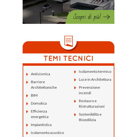
Isolamento termico
Antisismica
Luce in Architettura
Barriere
Architettoniche
Prevenzione
incendi
BIM
Restauro e
Domotica
Ristrutturazioni
Efficienza
Sostenibilità e
energetica
Bioedilizia
Impiantistica
Isolamento acustico