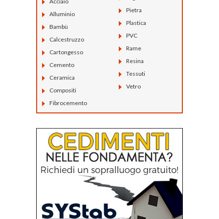
Acciaio
Pietra
Alluminio
Plastica
Bambù
PVC
Calcestruzzo
Rame
Cartongesso
Resina
Cemento
Tessuti
Ceramica
Vetro
Compositi
Fibrocemento