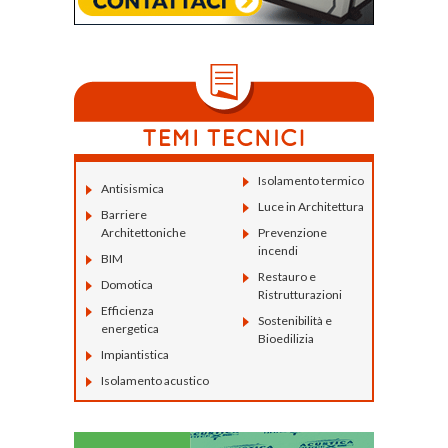
Isolamento termico
Antisismica
Luce in Architettura
Barriere
Architettoniche
Prevenzione
incendi
BIM
Restauro e
Domotica
Ristrutturazioni
Efficienza
Sostenibilità e
energetica
Bioedilizia
Impiantistica
Isolamento acustico