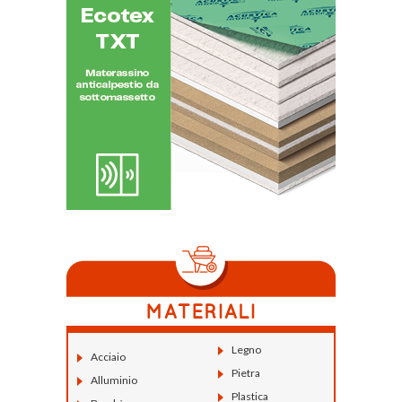
Legno
Acciaio
Pietra
Alluminio
Plastica