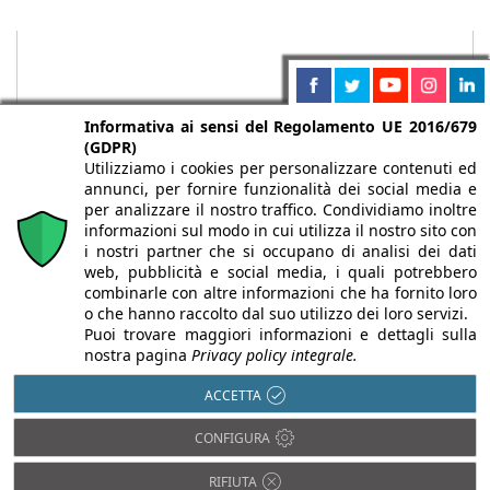
Informativa ai sensi del Regolamento UE 2016/679
(GDPR)
Utilizziamo i cookies per personalizzare contenuti ed
annunci, per fornire funzionalità dei social media e
per analizzare il nostro traffico. Condividiamo inoltre
informazioni sul modo in cui utilizza il nostro sito con
i nostri partner che si occupano di analisi dei dati
web, pubblicità e social media, i quali potrebbero
Chi siamo
Autori
Per la tua pubblicità
Iscriviti alla
combinarle con altre informazioni che ha fornito loro
newsletter
o che hanno raccolto dal suo utilizzo dei loro servizi.
Puoi trovare maggiori informazioni e dettagli sulla
nostra pagina
Privacy policy integrale.
ACCETTA
Infobuild è testata registrata presso il Tribunale di Milano al n° 63
CONFIGURA
dell’8/3/2013 - ISSN 2282-2267
© 2000-2026 Infoweb srl - P.IVA 13155920153 - Tutti i diritti
RIFIUTA