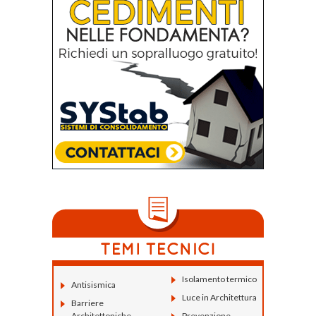
Isolamento termico
Antisismica
Luce in Architettura
Barriere
Architettoniche
Prevenzione