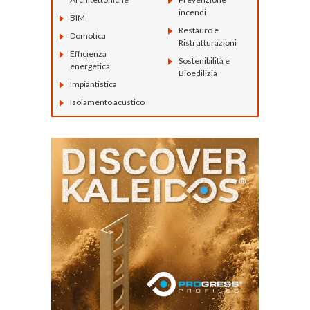
incendi
BIM
Restauro e
Domotica
Ristrutturazioni
Efficienza
Sostenibilità e
energetica
Bioedilizia
Impiantistica
Isolamento acustico