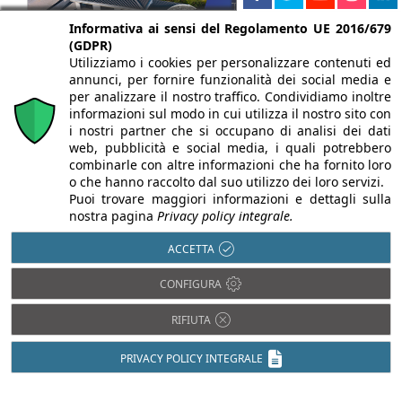
Informativa ai sensi del Regolamento UE 2016/679
(GDPR)
Utilizziamo i cookies per personalizzare contenuti ed
annunci, per fornire funzionalità dei social media e
per analizzare il nostro traffico. Condividiamo inoltre
informazioni sul modo in cui utilizza il nostro sito con
i nostri partner che si occupano di analisi dei dati
web, pubblicità e social media, i quali potrebbero
combinarle con altre informazioni che ha fornito loro
o che hanno raccolto dal suo utilizzo dei loro servizi.
Puoi trovare maggiori informazioni e dettagli sulla
nostra pagina
Privacy policy integrale.
ACCETTA
CONFIGURA
Chi siamo
Autori
Per la tua pubblicità
Iscriviti alla
newsletter
RIFIUTA
PRIVACY POLICY INTEGRALE