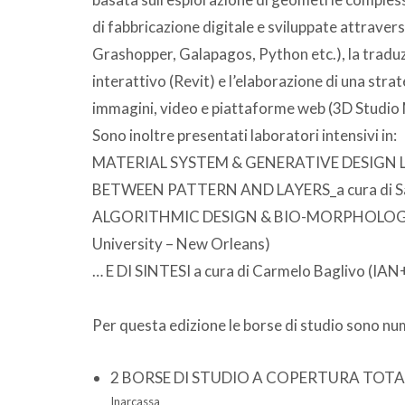
di fabbricazione digitale e sviluppate attraver
Grashopper, Galapagos, Python etc.), la tradu
interattivo (Revit) e l’elaborazione di una str
immagini, video e piattaforme web (3D Studio
Sono inoltre presentati laboratori intensivi in:
MATERIAL SYSTEM & GENERATIVE DESIGN 
BETWEEN PATTERN AND LAYERS_a cura di Salv
ALGORITHMIC DESIGN & BIO-MORPHOLOGIES LA
University – New Orleans)
… E DI SINTESI a cura di Carmelo Baglivo (IAN
Per questa edizione le borse di studio sono n
2 BORSE DI STUDIO A COPERTURA TOT
Inarcassa