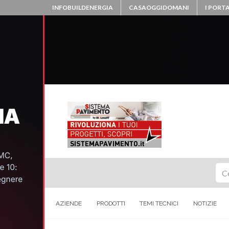
INFOBUILDENERGIA
CASAOGGIDOMANI
I PORTA
Ce
AZIENDE
PRODOTTI
TEMI TECNICI
NOTIZIE