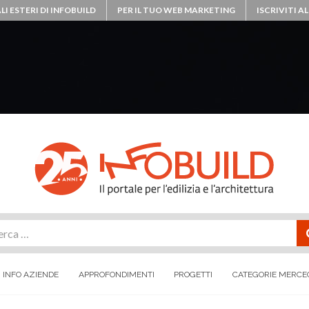
LI ESTERI DI INFOBUILD
PER IL TUO WEB MARKETING
ISCRIVITI 
rca
INFO AZIENDE
APPROFONDIMENTI
PROGETTI
CATEGORIE MERCE