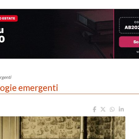
rgenti
logie emergenti