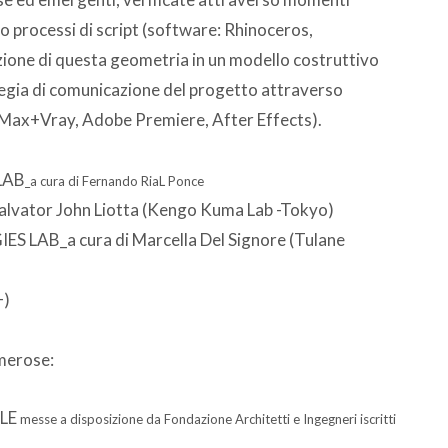
so processi di script (software: Rhinoceros,
zione di questa geometria in un modello costruttivo
ategia di comunicazione del progetto attraverso
 Max+Vray, Adobe Premiere, After Effects).
LAB
_a cura di Fernando RiaL Ponce
ator John Liotta (Kengo Kuma Lab -Tokyo)
B_a cura di Marcella Del Signore (Tulane
+)
umerose:
ALE
messe a disposizione da Fondazione Architetti e Ingegneri iscritti