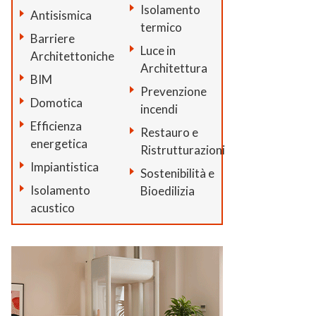
Isolamento
Antisismica
termico
Barriere
Luce in
Architettoniche
Architettura
BIM
Prevenzione
Domotica
incendi
Efficienza
Restauro e
energetica
Ristrutturazioni
Impiantistica
Sostenibilità e
Isolamento
Bioedilizia
acustico