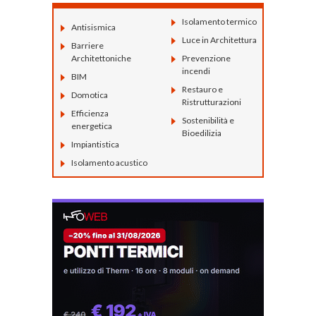
Isolamento termico
Antisismica
Luce in Architettura
Barriere
Architettoniche
Prevenzione
incendi
BIM
Restauro e
Domotica
Ristrutturazioni
Efficienza
Sostenibilità e
energetica
Bioedilizia
Impiantistica
Isolamento acustico