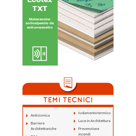
Isolamento termico
Antisismica
Luce in Architettura
Barriere
Architettoniche
Prevenzione
incendi