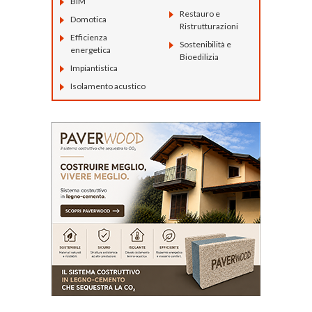
BIM
Restauro e
Domotica
Ristrutturazioni
Efficienza
Sostenibilità e
energetica
Bioedilizia
Impiantistica
Isolamento acustico