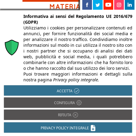
Informativa ai sensi del Regolamento UE 2016/679
Legno
(GDPR)
Acciaio
Utilizziamo i cookies per personalizzare contenuti ed
Pietra
Alluminio
annunci, per fornire funzionalità dei social media e
Plastica
Bambù
per analizzare il nostro traffico. Condividiamo inoltre
PVC
informazioni sul modo in cui utilizza il nostro sito con
Calcestruzzo
i nostri partner che si occupano di analisi dei dati
Rame
Cartongesso
web, pubblicità e social media, i quali potrebbero
Resina
Cemento
combinarle con altre informazioni che ha fornito loro
Tessuti
o che hanno raccolto dal suo utilizzo dei loro servizi.
Ceramica
Puoi trovare maggiori informazioni e dettagli sulla
Vetro
Compositi
nostra pagina
Privacy policy integrale.
Fibrocemento
ACCETTA
CONFIGURA
RIFIUTA
PRIVACY POLICY INTEGRALE