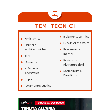
Isolamento termico
Antisismica
Luce in Architettura
Barriere
Architettoniche
Prevenzione
incendi
BIM
Restauro e
Domotica
Ristrutturazioni
Efficienza
Sostenibilità e
energetica
Bioedilizia
Impiantistica
Isolamento acustico