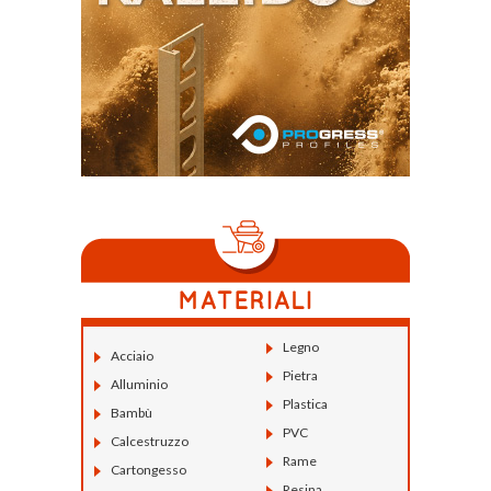
Legno
Acciaio
Pietra
Alluminio
Plastica
Bambù
PVC
Calcestruzzo
Rame
Cartongesso
Resina