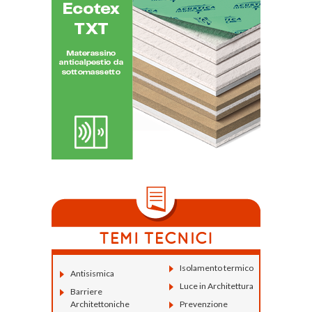
Isolamento termico
Antisismica
Luce in Architettura
Barriere
Architettoniche
Prevenzione