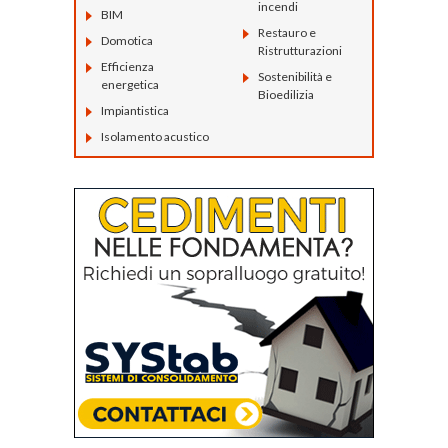
incendi
BIM
Restauro e
Domotica
Ristrutturazioni
Efficienza
Sostenibilità e
energetica
Bioedilizia
Impiantistica
Isolamento acustico