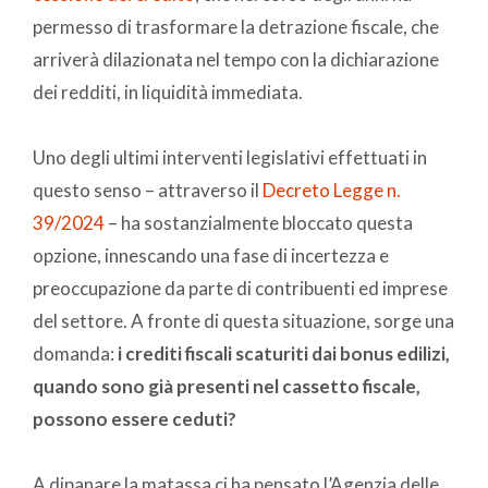
permesso di trasformare la detrazione fiscale, che
arriverà dilazionata nel tempo con la dichiarazione
dei redditi, in liquidità immediata.
Uno degli ultimi interventi legislativi effettuati in
questo senso – attraverso il
Decreto Legge n.
39/2024
– ha sostanzialmente bloccato questa
opzione, innescando una fase di incertezza e
preoccupazione da parte di contribuenti ed imprese
del settore. A fronte di questa situazione, sorge una
domanda:
i crediti fiscali scaturiti dai bonus edilizi,
quando sono già presenti nel cassetto fiscale,
possono essere ceduti?
A dipanare la matassa ci ha pensato l’Agenzia delle