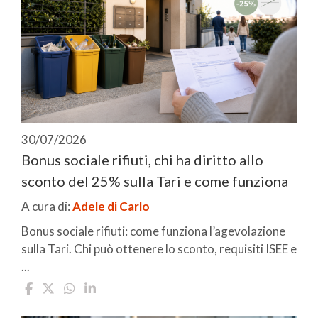
30/07/2026
Bonus sociale rifiuti, chi ha diritto allo
sconto del 25% sulla Tari e come funziona
A cura di:
Adele di Carlo
Bonus sociale rifiuti: come funziona l’agevolazione
sulla Tari. Chi può ottenere lo sconto, requisiti ISEE e
...