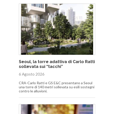
Seoul, la torre adattiva di Carlo Ratti
sollevata sui “tacchi”
6 Agosto 2026
CRA-Carlo Ratti e GS E&C presentano a Seoul
una torre di 140 metri sollevata su esili sostegni
contro le alluvioni.