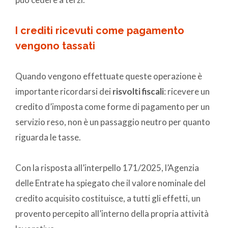
I crediti ricevuti come pagamento
vengono tassati
Quando vengono effettuate queste operazione è
importante ricordarsi dei
risvolti fiscali
: ricevere un
credito d’imposta come forme di pagamento per un
servizio reso, non è un passaggio neutro per quanto
riguarda le tasse.
Con la risposta all’interpello 171/2025, l’Agenzia
delle Entrate ha spiegato che il valore nominale del
credito acquisito costituisce, a tutti gli effetti, un
provento percepito all’interno della propria attività