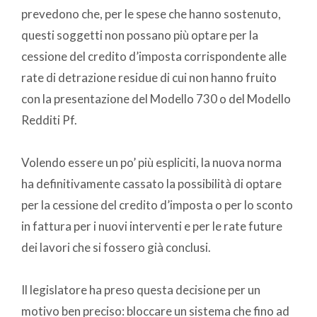
prevedono che, per le spese che hanno sostenuto,
questi soggetti non possano più optare per la
cessione del credito d’imposta corrispondente alle
rate di detrazione residue di cui non hanno fruito
con la presentazione del Modello 730 o del Modello
Redditi Pf.
Volendo essere un po’ più espliciti, la nuova norma
ha definitivamente cassato la possibilità di optare
per la cessione del credito d’imposta o per lo sconto
in fattura per i nuovi interventi e per le rate future
dei lavori che si fossero già conclusi.
Il legislatore ha preso questa decisione per un
motivo ben preciso: bloccare un sistema che fino ad