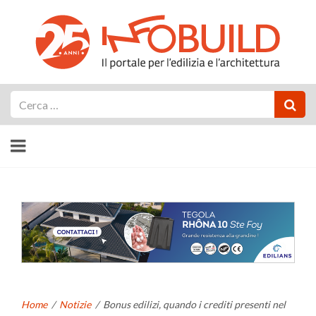
Cerca
Home
/
Notizie
/
Bonus edilizi, quando i crediti presenti nel