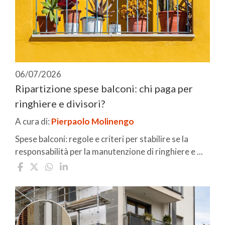
06/07/2026
Ripartizione spese balconi: chi paga per
ringhiere e divisori?
A cura di:
Pierpaolo Molinengo
Spese balconi: regole e criteri per stabilire se la
responsabilità per la manutenzione di ringhiere e ...