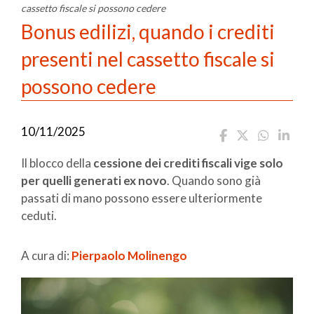
cassetto fiscale si possono cedere
Bonus edilizi, quando i crediti
presenti nel cassetto fiscale si
possono cedere
10/11/2025
Il blocco della
cessione dei crediti fiscali
vige solo
per quelli generati ex novo
. Quando sono già
passati di mano possono essere ulteriormente
ceduti.
A cura di:
Pierpaolo Molinengo