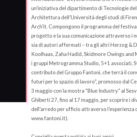
un’iniziativa del dipartimento di Tecnologie dell
Architettura dell’Università degli studi di Firen
Arch’it. Compongono il programma del festival m
progetto e la sua comunicazione attraverso i nu
sia di autori affermati – tra gli altri Herzog 
Koolhaas, Zaha Hadid, Skidmore Owings and Mer
i gruppi Metrogramma Studio, 5+1 associati, S
contributo del Gruppo Fantoni, che terrà il con
futuri per lo spazio di lavoro”, promosso dal Ce
3 maggio con la mostra “Blue Industry” al Sesv 
Ghiberti 27, fino al 17 maggio, per scoprire i di
dell’arredo per ufficio attraverso l’esperienza 
www.fantoni.it).
Consiglia questa notizia ai tuoi amici