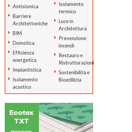
Isolamento
Antisismica
termico
Barriere
Luce in
Architettoniche
Architettura
BIM
Prevenzione
Domotica
incendi
Efficienza
Restauro e
energetica
Ristrutturazioni
Impiantistica
Sostenibilità e
Isolamento
Bioedilizia
acustico