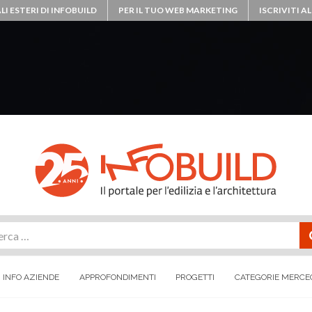
LI ESTERI DI INFOBUILD
PER IL TUO WEB MARKETING
ISCRIVITI 
rca
INFO AZIENDE
APPROFONDIMENTI
PROGETTI
CATEGORIE MERCE