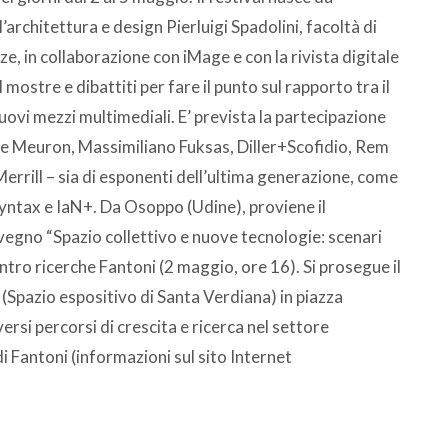
’architettura e design Pierluigi Spadolini, facoltà di
ze, in collaborazione con iMage e con la rivista digitale
ostre e dibattiti per fare il punto sul rapporto tra il
ovi mezzi multimediali. E’ prevista la partecipazione
& De Meuron, Massimiliano Fuksas, Diller+Scofidio, Rem
rill – sia di esponenti dell’ultima generazione, come
yntax e IaN+. Da Osoppo (Udine), proviene il
vegno “Spazio collettivo e nuove tecnologie: scenari
ntro ricerche Fantoni (2 maggio, ore 16). Si prosegue il
(Spazio espositivo di Santa Verdiana) in piazza
versi percorsi di crescita e ricerca nel settore
di Fantoni (informazioni sul sito Internet