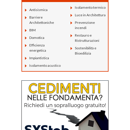
Isolamento termico
Antisismica
Luce in Architettura
Barriere
Architettoniche
Prevenzione
incendi
BIM
Restauro e
Domotica
Ristrutturazioni
Efficienza
Sostenibilità e
energetica
Bioedilizia
Impiantistica
Isolamento acustico