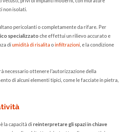
fici vetusti, privi di impianti moderni, con murature
i non isolati.
ultano pericolanti o completamente da rifare. Per
ico specializzato
che effettui un rilievo accurato e
nza di
umidità di risalita
o
infiltrazioni
, e la condizione
sarà necessario ottenere l’autorizzazione della
o di alcuni elementi tipici, come le facciate in pietra,
tività
 è la capacità di
reinterpretare gli spazi in chiave