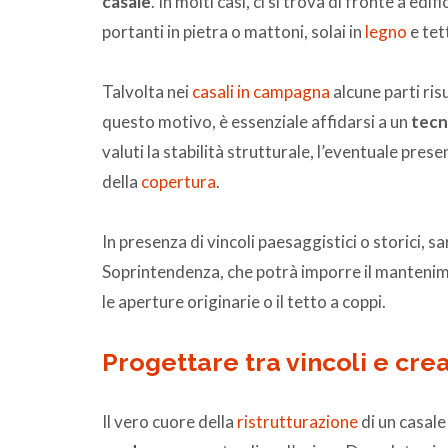
casale
. In molti casi, ci si trova di fronte a edi
portanti in pietra o mattoni, solai in
legno
e tett
Talvolta nei
casali in campagna
alcune parti ris
questo motivo, è essenziale affidarsi a un
tecn
valuti la stabilità strutturale, l’eventuale prese
della
copertura
.
In presenza di vincoli paesaggistici o storici, 
Soprintendenza, che potrà imporre il manteniment
le aperture originarie o il tetto a coppi.
Progettare tra vincoli e crea
Il vero cuore della
ristrutturazione
di un casale