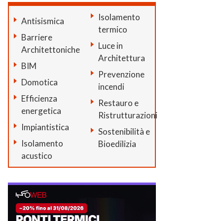
Isolamento
Antisismica
termico
Barriere
Luce in
Architettoniche
Architettura
BIM
Prevenzione
Domotica
incendi
Efficienza
Restauro e
energetica
Ristrutturazioni
Impiantistica
Sostenibilità e
Isolamento
Bioedilizia
acustico