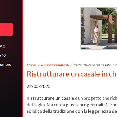
Home
/
Approfondimenti
/
Ristrutturare un casale in 
Ristrutturare un casale in c
22/05/2025
Ristrutturare un casale
è un progetto che ric
dettaglio. Ma con la
giusta progettualità
, è p
solidità della tradizione con la leggerezza