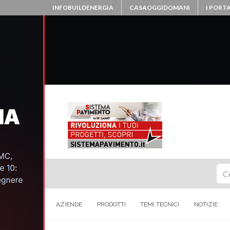
INFOBUILDENERGIA
CASAOGGIDOMANI
I PORTA
Ce
AZIENDE
PRODOTTI
TEMI TECNICI
NOTIZIE