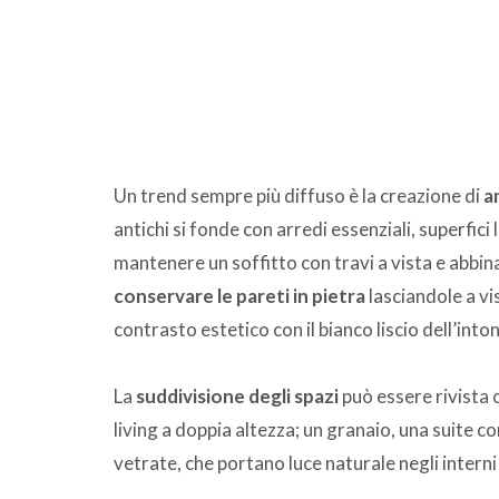
Un trend sempre più diffuso è la creazione di
a
antichi si fonde con arredi essenziali, superfici
mantenere un soffitto con travi a vista e abbin
conservare le pareti in pietra
lasciandole a vi
contrasto estetico con il bianco liscio dell’i
La
suddivisione degli spazi
può essere rivista
living a doppia altezza; un granaio, una suite c
vetrate, che portano luce naturale negli interni 