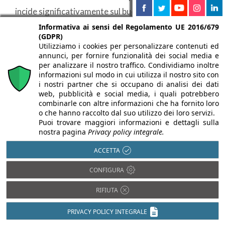
incide significativamente sul budget complessivo,
considerando fattori come la provenienza, la
Informativa ai sensi del Regolamento UE 2016/679
(GDPR)
lavorazione e le diverse essenze disponibili sul
Utilizziamo i cookies per personalizzare contenuti ed
annunci, per fornire funzionalità dei social media e
mercato. È consigliabile consultare un architetto o
per analizzare il nostro traffico. Condividiamo inoltre
visitare uno showroom specializzato, dove è
informazioni sul modo in cui utilizza il nostro sito con
i nostri partner che si occupano di analisi dei dati
possibile valutare diverse opzioni e definire una
web, pubblicità e social media, i quali potrebbero
scelta oculata in base alle esigenze specifiche del
combinarle con altre informazioni che ha fornito loro
o che hanno raccolto dal suo utilizzo dei loro servizi.
progetto d’arredo o di ristrutturazione.
Puoi trovare maggiori informazioni e dettagli sulla
nostra pagina
Privacy policy integrale.
I lavori per l’installazione di un pavimento in legno
ACCETTA
possono beneficiare delle
detrazioni fiscali
, nella
CONFIGURA
misura del
50%
se acquisto e installazione rientrano
RIFIUTA
nell’ambito di un intervento di ristrutturazione
edilizia, del
65%
se fanno parte di un intervento di
PRIVACY POLICY INTEGRALE
riqualificazione energetica.