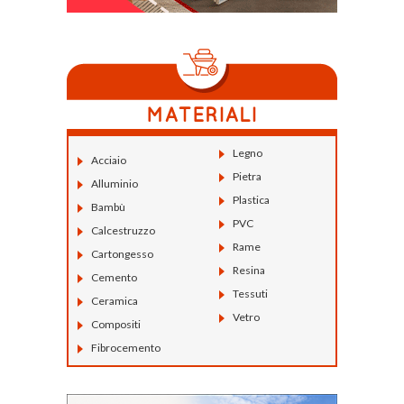
Legno
Acciaio
Pietra
Alluminio
Plastica
Bambù
PVC
Calcestruzzo
Rame
Cartongesso
Resina
Cemento
Tessuti
Ceramica
Vetro
Compositi
Fibrocemento