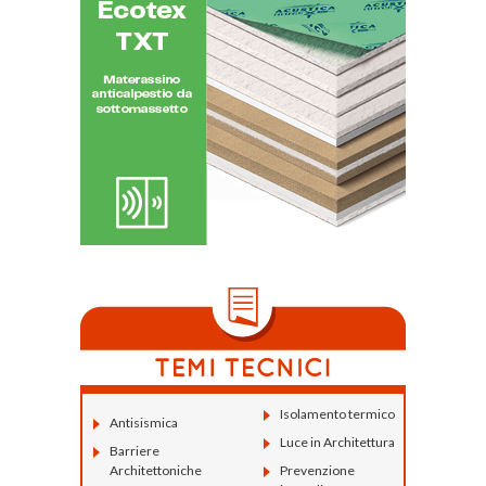
Isolamento termico
Antisismica
Luce in Architettura
Barriere
Architettoniche
Prevenzione