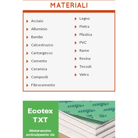
Legno
Acciaio
Pietra
Alluminio
Plastica
Bambù
PVC
Calcestruzzo
Rame
Cartongesso
Resina
Cemento
Tessuti
Ceramica
Vetro
Compositi
Fibrocemento