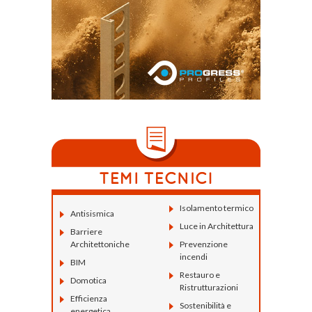
Isolamento termico
Antisismica
Luce in Architettura
Barriere
Architettoniche
Prevenzione
incendi
BIM
Restauro e
Domotica
Ristrutturazioni
Efficienza
Sostenibilità e
energetica