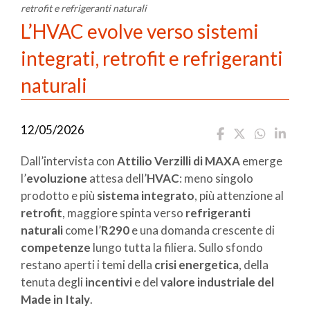
retrofit e refrigeranti naturali
L’HVAC evolve verso sistemi
integrati, retrofit e refrigeranti
naturali
12/05/2026
Dall’intervista con
Attilio Verzilli di MAXA
emerge
l’
evoluzione
attesa dell’
HVAC
: meno singolo
prodotto e più
sistema integrato
, più attenzione al
retrofit
, maggiore spinta verso
refrigeranti
naturali
come l’
R290
e una domanda crescente di
competenze
lungo tutta la filiera. Sullo sfondo
restano aperti i temi della
crisi energetica
, della
tenuta degli
incentivi
e del
valore industriale del
Made in Italy
.