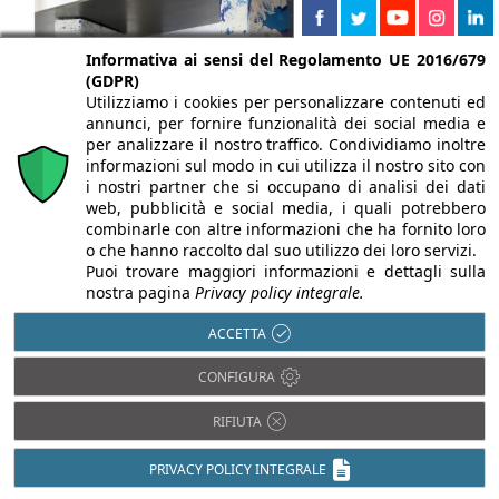
Informativa ai sensi del Regolamento UE 2016/679
(GDPR)
Utilizziamo i cookies per personalizzare contenuti ed
annunci, per fornire funzionalità dei social media e
per analizzare il nostro traffico. Condividiamo inoltre
informazioni sul modo in cui utilizza il nostro sito con
i nostri partner che si occupano di analisi dei dati
web, pubblicità e social media, i quali potrebbero
combinarle con altre informazioni che ha fornito loro
o che hanno raccolto dal suo utilizzo dei loro servizi.
Puoi trovare maggiori informazioni e dettagli sulla
21/07/2026
nostra pagina
Privacy policy integrale.
Edilizia sostenibile: da iNEST nuovi
ACCETTA
materiali e tecnologie per il retrofit degli
edifici
CONFIGURA
A cura di:
Stefania Manfrin
RIFIUTA
Nuovi materiali e tecnologie per il retrofit edilizio: i
PRIVACY POLICY INTEGRALE
progetti iNEST tra legno, riciclo e economia ...