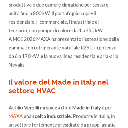
produttive e due camere climatiche per testare
unità fino a 800 kW. Il portafoglio copre il
residenziale, il commerciale, l’industriale e il
terziario, con pompe di calore da 4 a 350 kW.
A MCE 2026 MAXA ha presentato l’estensione della
gamma con refrigerante naturale R290, in potenze
da 6 a 170 kW, e la nuova linea residenziale aria-aria
Nevalis.
Il valore del Made in Italy nel
settore HVAC
Attilio Verzilli
mi spiega che il
Made in Italy
è per
MAXA
una
scelta industriale
. Produrre in Italia, in
un settore fortemente presidiato da gruppi asiatici