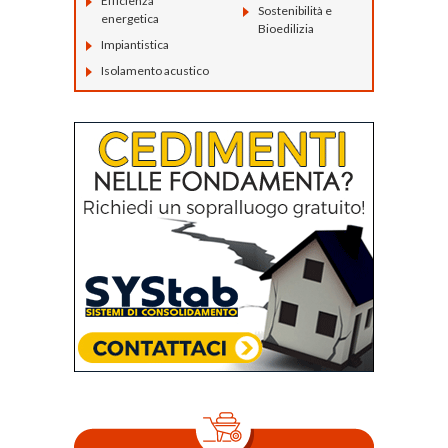
Efficienza
Sostenibilità e
energetica
Bioedilizia
Impiantistica
Isolamento acustico