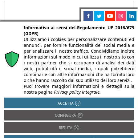
Informativa ai sensi del Regolamento UE 2016/679
(GDPR)
Utilizziamo i cookies per personalizzare contenuti ed
annunci, per fornire funzionalità dei social media e
per analizzare il nostro traffico. Condividiamo inoltre
informazioni sul modo in cui utilizza il nostro sito con
i nostri partner che si occupano di analisi dei dati
web, pubblicità e social media, i quali potrebbero
Chi siamo
Autori
Per la tua pubblicità
Iscriviti alla
combinarle con altre informazioni che ha fornito loro
newsletter
o che hanno raccolto dal suo utilizzo dei loro servizi.
Puoi trovare maggiori informazioni e dettagli sulla
nostra pagina
Privacy policy integrale.
ACCETTA
Infobuild è testata registrata presso il Tribunale di Milano al n° 63
CONFIGURA
dell’8/3/2013 - ISSN 2282-2267
© 2000-2026 Infoweb srl - P.IVA 13155920153 - Tutti i diritti
RIFIUTA
riservati |
Privacy