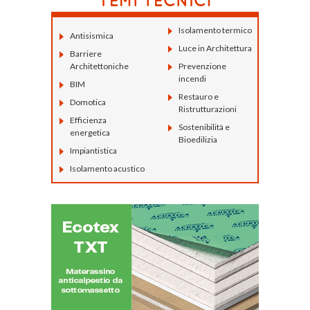
Isolamento termico
Antisismica
Luce in Architettura
Barriere
Architettoniche
Prevenzione
incendi
BIM
Restauro e
Domotica
Ristrutturazioni
Efficienza
Sostenibilità e
energetica
Bioedilizia
Impiantistica
Isolamento acustico