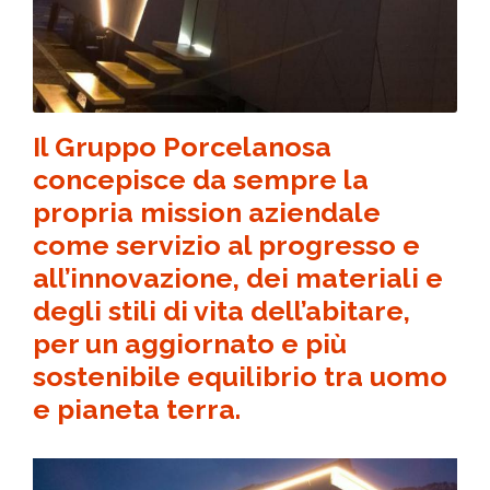
Il Gruppo Porcelanosa
concepisce da sempre la
propria mission aziendale
come servizio al progresso e
all’innovazione, dei materiali e
degli stili di vita dell’abitare,
per un aggiornato e più
sostenibile equilibrio tra uomo
e pianeta terra.