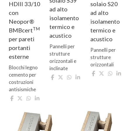
solaio S39
HDIII 33/10
solaio S20
ad alto
con
ad alto
isolamento
Neopor®
isolamento
termico e
TM
BMBcert
termico e
acustico
per pareti
acustico
Pannelli per
portanti
Pannelli per
strutture
esterne
strutture
orizzontali e
orizzontali
Blocchi legno
inclinate
cemento per
costruzioni
antisismiche