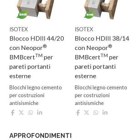
ISOTEX
ISOTEX
Blocco HDIII 44/20
Blocco HDIII 38/14
®
®
con Neopor
con Neopor
TM
TM
BMBcert
per
BMBcert
per
pareti portanti
pareti portanti
esterne
esterne
Blocchi legno cemento
Blocchi legno cemento
per costruzioni
per costruzioni
antisismiche
antisismiche
APPROFONDIMENTI