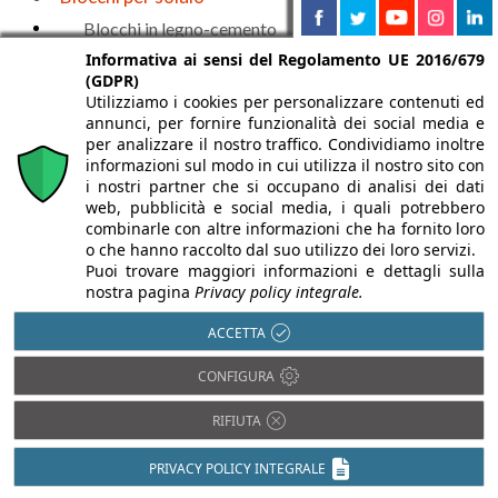
Blocchi in legno-cemento
Informativa ai sensi del Regolamento UE 2016/679
(GDPR)
Cantiere
Utilizziamo i cookies per personalizzare contenuti ed
Casseforme e casseri
annunci, per fornire funzionalità dei social media e
per analizzare il nostro traffico. Condividiamo inoltre
Casseforme a perdere
informazioni sul modo in cui utilizza il nostro sito con
Casseforme per solai
i nostri partner che si occupano di analisi dei dati
web, pubblicità e social media, i quali potrebbero
Pannelli per casseforme
combinarle con altre informazioni che ha fornito loro
o che hanno raccolto dal suo utilizzo dei loro servizi.
Puoi trovare maggiori informazioni e dettagli sulla
nostra pagina
Privacy policy integrale.
ACCETTA
CONFIGURA
RIFIUTA
PRIVACY POLICY INTEGRALE