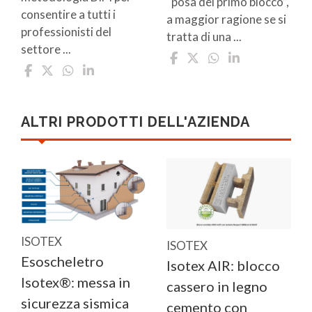
“posa del primo blocco”,
consentire a tutti i
a maggior ragione se si
professionisti del
tratta di una ...
settore ...
ALTRI PRODOTTI DELL'AZIENDA
ISOTEX
ISOTEX
Esoscheletro
Isotex AIR: blocco
Isotex®: messa in
cassero in legno
sicurezza sismica
cemento con