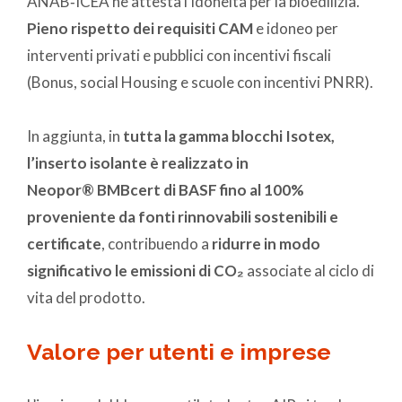
ANAB‑ICEA ne attesta l’idoneità per la bioedilizia.
Pieno rispetto dei requisiti CAM
e idoneo per
interventi privati e pubblici con incentivi fiscali
(Bonus, social Housing e scuole con incentivi PNRR).
In aggiunta, in
tutta la gamma blocchi Isotex,
l’inserto isolante è realizzato in
Neopor® BMBcert di BASF fino al 100%
proveniente da fonti rinnovabili sostenibili e
certificate
, contribuendo a
ridurre in modo
significativo le emissioni di CO₂
associate al ciclo di
vita del prodotto.
Valore per utenti e imprese