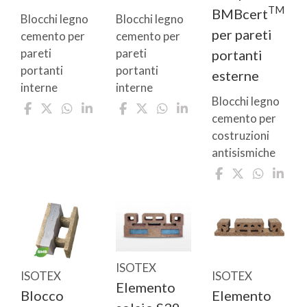
TM
BMBcert
Blocchi legno
Blocchi legno
per pareti
cemento per
cemento per
pareti
pareti
portanti
portanti
portanti
esterne
interne
interne
Blocchi legno
cemento per
costruzioni
antisismiche
ISOTEX
ISOTEX
ISOTEX
Elemento
Blocco
Elemento