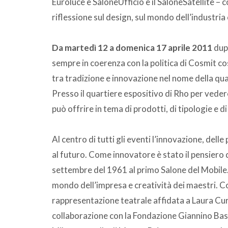
Euroluce e SaloneUfficio e il SaloneSatellite – c
riflessione sul design, sul mondo dell’industria c
Da martedì 12 a domenica 17 aprile 2011
dupl
sempre in coerenza con la politica di Cosmit co
tra tradizione e innovazione nel nome della qua
Presso il quartiere espositivo di Rho per veder
può offrire in tema di prodotti, di tipologie e di 
Al centro di tutti gli eventi l’innovazione, del
al futuro. Come innovatore è stato il pensiero 
settembre del 1961 al primo Salone del Mobile. I
mondo dell’impresa e creatività dei maestri. 
rappresentazione teatrale affidata a Laura Cur
collaborazione con la Fondazione Giannino Ba