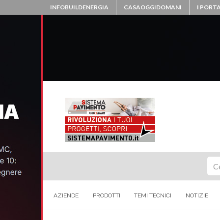
INFOBUILDENERGIA
CASAOGGIDOMANI
I PORTA
Ce
AZIENDE
PRODOTTI
TEMI TECNICI
NOTIZIE