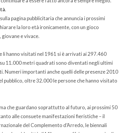
continuare a essere fatto ancora e sempre meglio.
ttà
.
sulla pagina pubblicitaria che annuncia i prossimi
chiarare la loro età ironicamente, con un gioco
o, giovane e vivace.
 li hanno visitati nel 1961 si è arrivati ai 297.460
ti su 11.000 metri quadrati sono diventati negli ultimi
ti. Numeri importanti anche quelli delle presenze 2010
el pubblico, oltre 32.000 le persone che hanno visitato
ma che guardano soprattutto al futuro, ai prossimi 50
nto alle consuete manifestazioni fieristiche – il
ernazionale del Complemento d’Arredo, le biennali