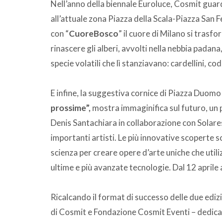
Nell’anno della biennale Euroluce, Cosmit guard
all’attuale zona Piazza della Scala-Piazza San F
con “
CuoreBosco
” il cuore di Milano si tras
rinascere gli alberi, avvolti nella nebbia pada
specie volatili che lì stanziavano: cardellini, co
E infine, la suggestiva cornice di Piazza Duomo
prossime”,
mostra immaginifica sul futuro, un 
Denis Santachiara in collaborazione con Solares
importanti artisti. Le più innovative scoperte
scienza per creare opere d’arte uniche che util
ultime e più avanzate tecnologie. Dal 12 aprile 
Ricalcando il format di successo delle due edizio
di Cosmit e Fondazione Cosmit Eventi – dedicata