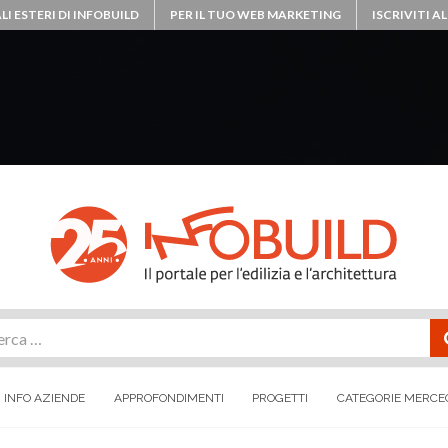
LI ESTERI DI INFOBUILD
PER IL TUO WEB MARKETING
ISCRIVITI 
rca
INFO AZIENDE
APPROFONDIMENTI
PROGETTI
CATEGORIE MERCE