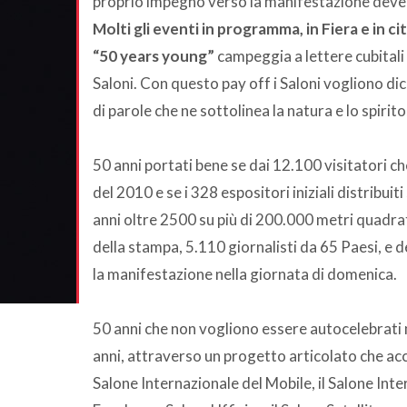
proprio impegno verso la manifestazione deve 
Molti gli eventi in programma, in Fiera e in ci
“50 years young”
campeggia a lettere cubitali 
Saloni. Con questo pay off i Saloni vogliono di
di parole che ne sottolinea la natura e lo spirit
50 anni portati bene se dai 12.100 visitatori che
del 2010 e se i 328 espositori iniziali distribui
anni oltre 2500 su più di 200.000 metri quadra
della stampa, 5.110 giornalisti da 65 Paesi, e d
la manifestazione nella giornata di domenica.
50 anni che non vogliono essere autocelebrati 
anni, attraverso un progetto articolato che acca
Salone Internazionale del Mobile, il Salone Int