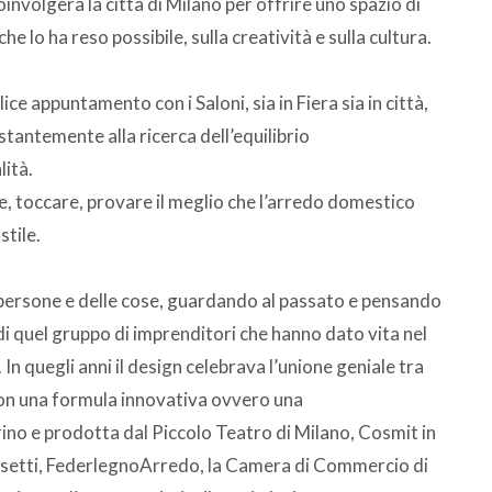
oinvolgerà la città di Milano per offrire uno spazio di
he lo ha reso possibile, sulla creatività e sulla cultura.
ice appuntamento con i Saloni, sia in Fiera sia in città,
stantemente alla ricerca dell’equilibrio
lità.
e, toccare, provare il meglio che l’arredo domestico
stile.
le persone e delle cose, guardando al passato e pensando
di quel gruppo di imprenditori che hanno dato vita nel
n quegli anni il design celebrava l’unione geniale tra
Con una formula innovativa ovvero una
ino e prodotta dal Piccolo Teatro di Milano, Cosmit in
ssetti, FederlegnoArredo, la Camera di Commercio di