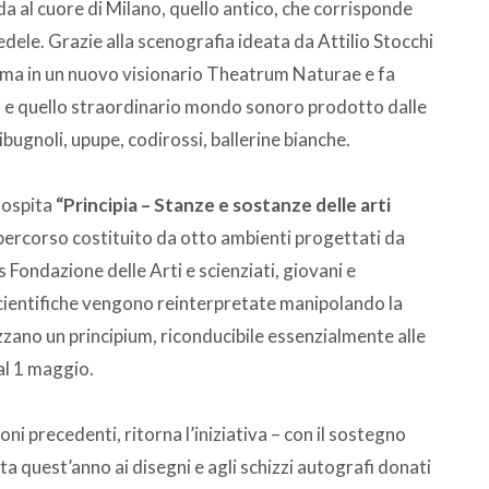
a al cuore di Milano, quello antico, che corrisponde
edele. Grazie alla scenografia ideata da Attilio Stocchi
forma in un nuovo visionario Theatrum Naturae e fa
na, e quello straordinario mondo sonoro prodotto dalle
dibugnoli, upupe, codirossi, ballerine bianche.
 ospita
“Principia – Stanze e sostanze delle arti
percorso costituito da otto ambienti progettati da
 Fondazione delle Arti e scienziati, giovani e
 scientifiche vengono reinterpretate manipolando la
izzano un principium, riconducibile essenzialmente alle
al 1 maggio.
ni precedenti, ritorna l’iniziativa – con il sostegno
 quest’anno ai disegni e agli schizzi autografi donati