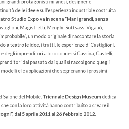
uni grandi protagonisti milanesi, designer e
tinuità delle idee e sull’esperienza industriale costruita
eatro Studio Expo va in scena “Mani grandi, senza
Castiglioni, Magistretti, Menghi, Sottsass, Viganò,
improbabile”, un modo originale di raccontare la storia
 a teatro le idee, i tratti, le esperienze di Castiglioni,
 degli imprenditori a loro connessi Cassina, Castelli,
mprenditori del passato dai quali si raccolgono quegli
i modelli e le applicazioni che segneranno i prossimi
l Salone del Mobile,
Triennale Design Museum
dedica
 che con la loro attività hanno contribuito a creare il
ogni”, dal 5 aprile 2011 al 26 febbraio 2012.