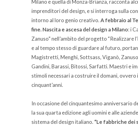
Milano e quella di Monza-Brianza, racconta alc
imprenditori del design, e si interroga sulla con
intorno al loro genio creativo.
A febbraio al T
fine. Nascita e ascesa del design a Milano
: i 
Zanuso” nell’ambito del progetto “Realizzare l’
e al tempo stesso di guardare al futuro, portando
Magistretti, Menghi, Sottsass, Viganò, Zanuso e
Gandini, Barassi, Bitossi, Sarfatti. Maestri e i
stimoli necessari a costruire il domani, ovvero 
cinquant’anni.
In occasione del cinquantesimo anniversario de
la sua quarta edizione agli uomini e alle aziende
sistema del design italiano.
“Le fabbriche dei s