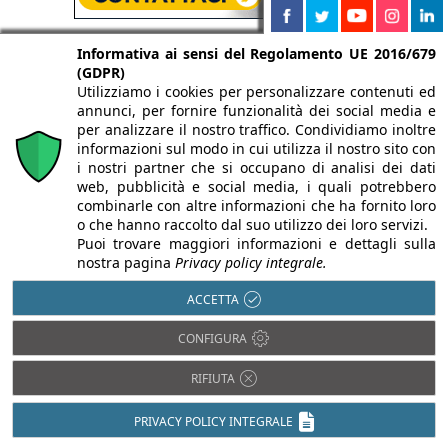
Informativa ai sensi del Regolamento UE 2016/679
(GDPR)
Utilizziamo i cookies per personalizzare contenuti ed
annunci, per fornire funzionalità dei social media e
per analizzare il nostro traffico. Condividiamo inoltre
informazioni sul modo in cui utilizza il nostro sito con
i nostri partner che si occupano di analisi dei dati
Isolamento termico
Antisismica
web, pubblicità e social media, i quali potrebbero
Luce in Architettura
combinarle con altre informazioni che ha fornito loro
Barriere
o che hanno raccolto dal suo utilizzo dei loro servizi.
Architettoniche
Prevenzione
Puoi trovare maggiori informazioni e dettagli sulla
incendi
BIM
nostra pagina
Privacy policy integrale.
Restauro e
Domotica
Ristrutturazioni
ACCETTA
Efficienza
Sostenibilità e
energetica
Bioedilizia
CONFIGURA
Impiantistica
Isolamento acustico
RIFIUTA
PRIVACY POLICY INTEGRALE