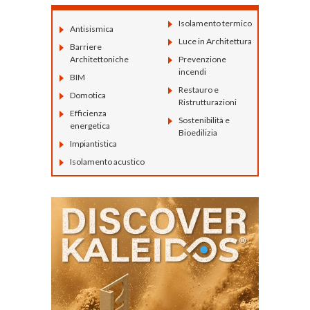
Isolamento termico
Antisismica
Luce in Architettura
Barriere
Architettoniche
Prevenzione
incendi
BIM
Restauro e
Domotica
Ristrutturazioni
Efficienza
Sostenibilità e
energetica
Bioedilizia
Impiantistica
Isolamento acustico