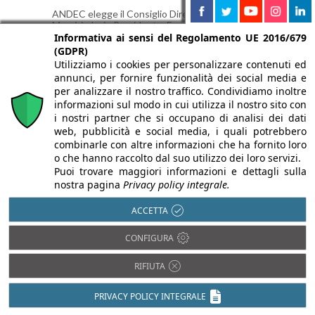
ANDEC elegge il Consiglio Direttivo 2026-2029:
Maurizio Iorio Presidente. Focus climatizzazione,
pompe di calore, refrigeranti ed edifici
Informativa ai sensi del Regolamento UE 2016/679
decarbonizzati.
(GDPR)
Utilizziamo i cookies per personalizzare contenuti ed
annunci, per fornire funzionalità dei social media e
per analizzare il nostro traffico. Condividiamo inoltre
informazioni sul modo in cui utilizza il nostro sito con
i nostri partner che si occupano di analisi dei dati
web, pubblicità e social media, i quali potrebbero
combinarle con altre informazioni che ha fornito loro
o che hanno raccolto dal suo utilizzo dei loro servizi.
Puoi trovare maggiori informazioni e dettagli sulla
nostra pagina
Privacy policy integrale.
ACCETTA
CONFIGURA
Seoul, la torre adattiva di Carlo Ratti
sollevata sui “tacchi”
RIFIUTA
6 Agosto 2026
PRIVACY POLICY INTEGRALE
CRA-Carlo Ratti e GS E&C presentano a Seoul
una torre di 140 metri sollevata su esili sostegni