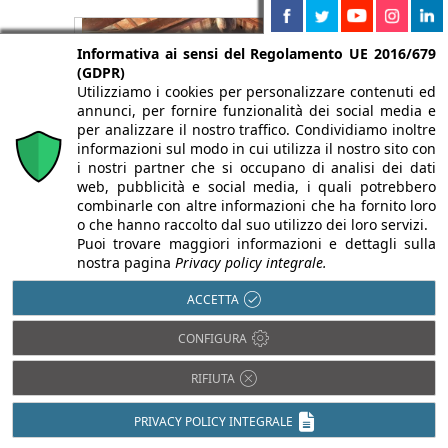
Informativa ai sensi del Regolamento UE 2016/679
(GDPR)
Utilizziamo i cookies per personalizzare contenuti ed
annunci, per fornire funzionalità dei social media e
per analizzare il nostro traffico. Condividiamo inoltre
informazioni sul modo in cui utilizza il nostro sito con
i nostri partner che si occupano di analisi dei dati
web, pubblicità e social media, i quali potrebbero
combinarle con altre informazioni che ha fornito loro
o che hanno raccolto dal suo utilizzo dei loro servizi.
Puoi trovare maggiori informazioni e dettagli sulla
Premio Architettura Città di Oderzo
nostra pagina
Privacy policy integrale.
2026: pubblicato il bando della XX
edizione
ACCETTA
4 Agosto 2026
CONFIGURA
Pubblicato il bando della XX edizione del Premio
Architettura Città di Oderzo, con una nuova
menzione sul restauro.
RIFIUTA
PRIVACY POLICY INTEGRALE