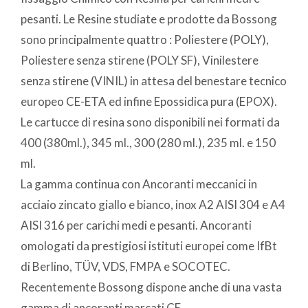
pesanti. Le Resine studiate e prodotte da Bossong
sono principalmente quattro : Poliestere (POLY),
Poliestere senza stirene (POLY SF), Vinilestere
senza stirene (VINIL) in attesa del benestare tecnico
europeo CE-ETA ed infine Epossidica pura (EPOX).
Le cartucce di resina sono disponibili nei formati da
400 (380ml.), 345 ml., 300 (280 ml.), 235 ml. e 150
ml.
La gamma continua con Ancoranti meccanici in
acciaio zincato giallo e bianco, inox A2 AISI 304 e A4
AISI 316 per carichi medi e pesanti. Ancoranti
omologati da prestigiosi istituti europei come IfBt
di Berlino, TÜV, VDS, FMPA e SOCOTEC.
Recentemente Bossong dispone anche di una vasta
gamma di ancoranti marcati CE.