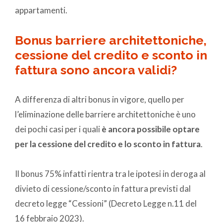
appartamenti.
Bonus barriere architettoniche,
cessione del credito e sconto in
fattura sono ancora validi?
A differenza di altri bonus in vigore, quello per
l’eliminazione delle barriere architettoniche è uno
dei pochi casi per i quali
è ancora possibile optare
per la cessione del credito e lo sconto in fattura
.
Il bonus 75% infatti rientra tra le ipotesi in deroga al
divieto di cessione/sconto in fattura previsti dal
decreto legge “Cessioni” (Decreto Legge n.11 del
16 febbraio 2023).