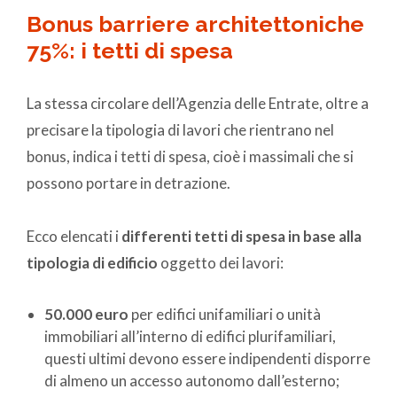
Bonus barriere architettoniche
75%: i tetti di spesa
La stessa circolare dell’Agenzia delle Entrate, oltre a
precisare la tipologia di lavori che rientrano nel
bonus, indica i tetti di spesa, cioè i massimali che si
possono portare in detrazione.
Ecco elencati i
differenti tetti di spesa in base alla
tipologia di edificio
oggetto dei lavori:
50.000 euro
per edifici unifamiliari o unità
immobiliari all’interno di edifici plurifamiliari,
questi ultimi devono essere indipendenti disporre
di almeno un accesso autonomo dall’esterno;