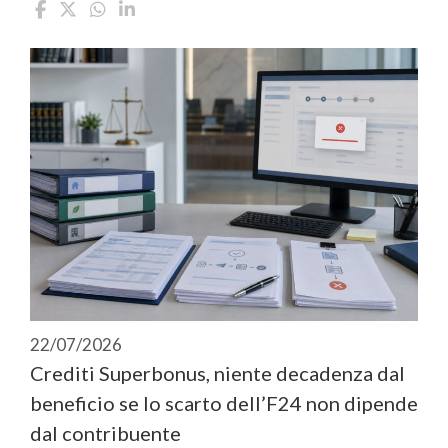
22/07/2026
Crediti Superbonus, niente decadenza dal
beneficio se lo scarto dell’F24 non dipende
dal contribuente