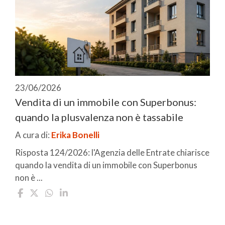
23/06/2026
Vendita di un immobile con Superbonus:
quando la plusvalenza non è tassabile
A cura di:
Erika Bonelli
Risposta 124/2026: l'Agenzia delle Entrate chiarisce
quando la vendita di un immobile con Superbonus
non è ...