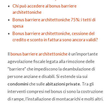
Chi può accedere al bonus barriere
architettoniche
Bonus barriere architettoniche 75%: i tetti di
spesa
Bonus barriere architettoniche, cessione del
credito e sconto in fattura sono ancora validi?
Il
bonus barriere architettoniche
è un’importante
agevolazione fiscale legata alla rimozione delle
“barriere” che impediscono la deambulazione di
persone anziane e disabili. Si estende sia sui
condomini
che sulle
abitazioni private
. Tra gli
interventi compresi nel bonus ci sono la costruzione
di rampe, l’installazione di montacarichi e molti altri.