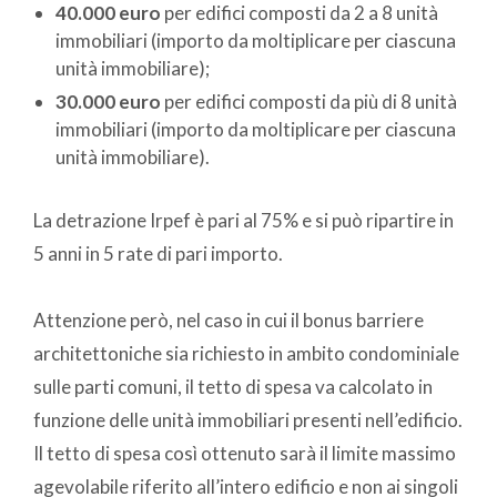
40.000 euro
per edifici composti da 2 a 8 unità
immobiliari (importo da moltiplicare per ciascuna
unità immobiliare);
30.000 euro
per edifici composti da più di 8 unità
immobiliari (importo da moltiplicare per ciascuna
unità immobiliare).
La detrazione Irpef è pari al 75% e si può ripartire in
5 anni in 5 rate di pari importo.
Attenzione però, nel caso in cui il bonus barriere
architettoniche sia richiesto in ambito condominiale
sulle parti comuni, il tetto di spesa va calcolato in
funzione delle unità immobiliari presenti nell’edificio.
Il tetto di spesa così ottenuto sarà il limite massimo
agevolabile riferito all’intero edificio e non ai singoli