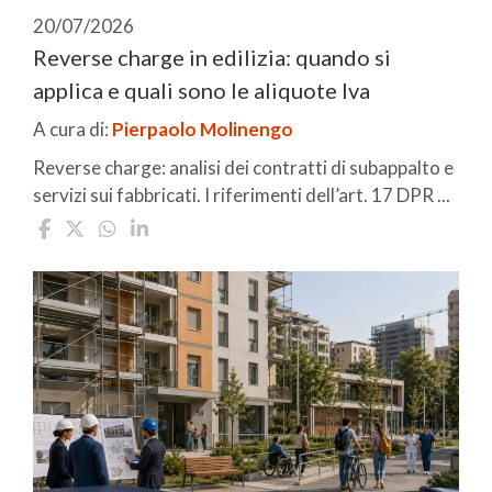
20/07/2026
Reverse charge in edilizia: quando si
applica e quali sono le aliquote Iva
A cura di:
Pierpaolo Molinengo
Reverse charge: analisi dei contratti di subappalto e
servizi sui fabbricati. I riferimenti dell’art. 17 DPR ...