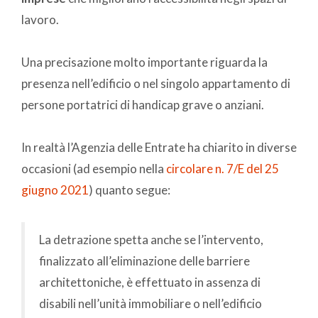
lavoro.
Una precisazione molto importante riguarda la
presenza nell’edificio o nel singolo appartamento di
persone portatrici di handicap grave o anziani.
In realtà l’Agenzia delle Entrate ha chiarito in diverse
occasioni (ad esempio nella
circolare n. 7/E del 25
giugno 2021
) quanto segue:
La detrazione spetta anche se l’intervento,
finalizzato all’eliminazione delle barriere
architettoniche, è effettuato in assenza di
disabili nell’unità immobiliare o nell’edificio