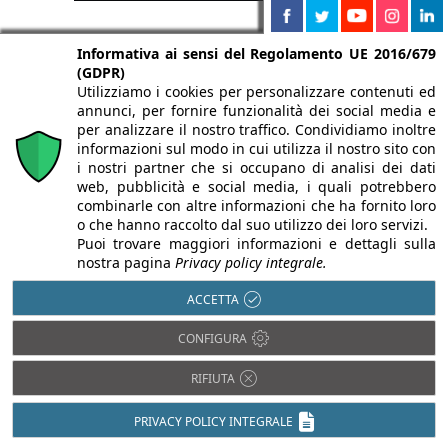
Informativa ai sensi del Regolamento UE 2016/679
(GDPR)
Utilizziamo i cookies per personalizzare contenuti ed
annunci, per fornire funzionalità dei social media e
per analizzare il nostro traffico. Condividiamo inoltre
informazioni sul modo in cui utilizza il nostro sito con
Isolamento termico
Antisismica
i nostri partner che si occupano di analisi dei dati
Luce in Architettura
web, pubblicità e social media, i quali potrebbero
Barriere
combinarle con altre informazioni che ha fornito loro
Architettoniche
Prevenzione
o che hanno raccolto dal suo utilizzo dei loro servizi.
incendi
BIM
Puoi trovare maggiori informazioni e dettagli sulla
Restauro e
nostra pagina
Privacy policy integrale.
Domotica
Ristrutturazioni
Efficienza
Sostenibilità e
ACCETTA
energetica
Bioedilizia
Impiantistica
CONFIGURA
Isolamento acustico
RIFIUTA
PRIVACY POLICY INTEGRALE