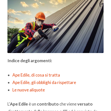
Indice degli argomenti:
Ape Edile, di cosa si tratta
Ape Edile, gli obblighi da rispettare
Le nuove aliquote
L’
Ape Edile
è un
contributo
che viene
versato