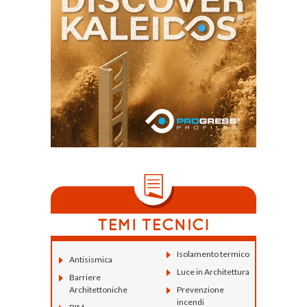
Isolamento termico
Antisismica
Luce in Architettura
Barriere
Architettoniche
Prevenzione
incendi