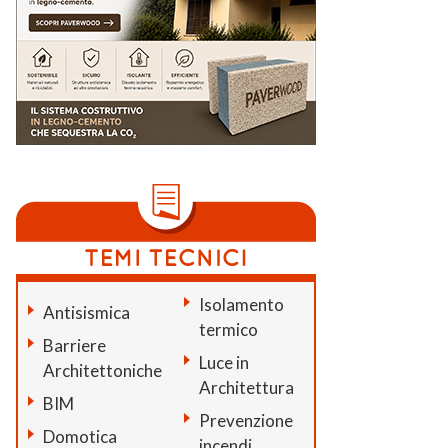
Isolamento
Antisismica
termico
Barriere
Luce in
Architettoniche
Architettura
BIM
Prevenzione
Domotica
incendi