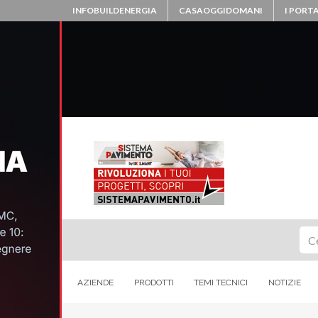
INFOBUILDENERGIA
CASAOGGIDOMANI
I PORTA
Ce
AZIENDE
PRODOTTI
TEMI TECNICI
NOTIZIE