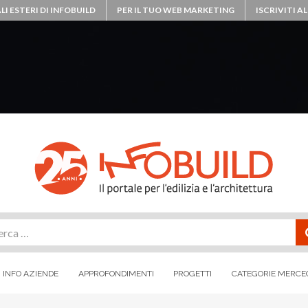
LI ESTERI DI INFOBUILD
PER IL TUO WEB MARKETING
ISCRIVITI 
rca
INFO AZIENDE
APPROFONDIMENTI
PROGETTI
CATEGORIE MERCE