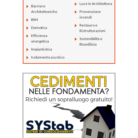
Luce in Architettura
Barriere
Architettoniche
Prevenzione
incendi
BIM
Restauro e
Domotica
Ristrutturazioni
Efficienza
Sostenibilità e
energetica
Bioedilizia
Impiantistica
Isolamento acustico