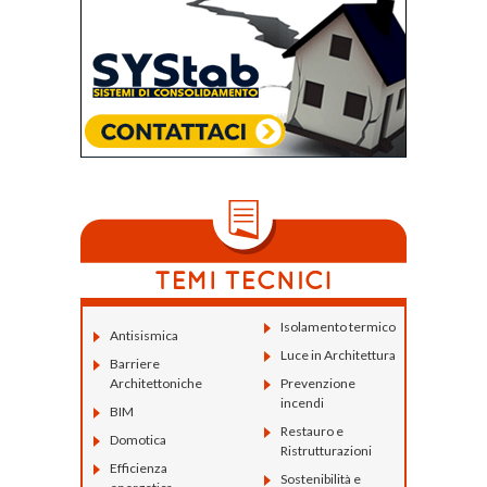
Isolamento termico
Antisismica
Luce in Architettura
Barriere
Architettoniche
Prevenzione
incendi
BIM
Restauro e
Domotica
Ristrutturazioni
Efficienza
Sostenibilità e