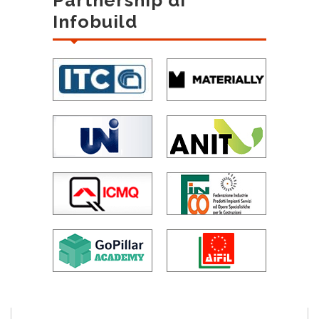
Partnership di
Infobuild