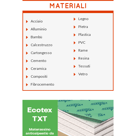
Legno
Acciaio
Pietra
Alluminio
Plastica
Bambù
PVC
Calcestruzzo
Rame
Cartongesso
Resina
Cemento
Tessuti
Ceramica
Vetro
Compositi
Fibrocemento