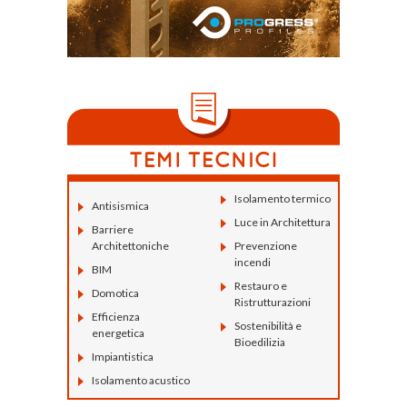
Isolamento termico
Antisismica
Luce in Architettura
Barriere
Architettoniche
Prevenzione
incendi
BIM
Restauro e
Domotica
Ristrutturazioni
Efficienza
Sostenibilità e
energetica
Bioedilizia
Impiantistica
Isolamento acustico