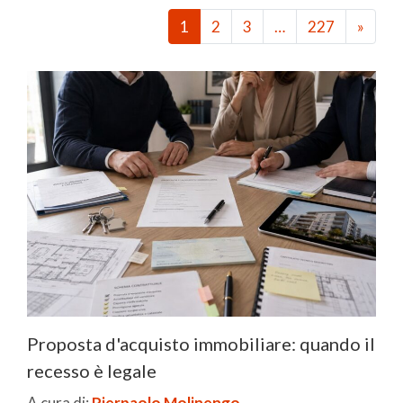
1
2
3
…
227
»
Proposta d'acquisto immobiliare: quando il
recesso è legale
A cura di:
Pierpaolo Molinengo