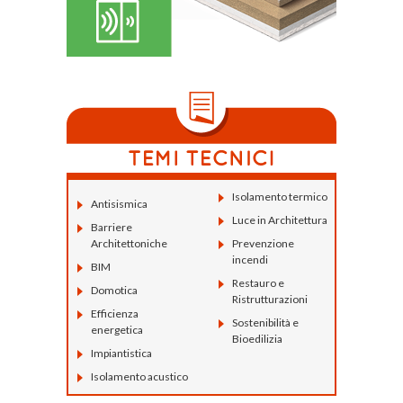
Isolamento termico
Antisismica
Luce in Architettura
Barriere
Architettoniche
Prevenzione
incendi
BIM
Restauro e
Domotica
Ristrutturazioni
Efficienza
Sostenibilità e
energetica
Bioedilizia
Impiantistica
Isolamento acustico