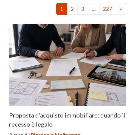
1
2
3
…
227
»
Proposta d'acquisto immobiliare: quando il
recesso è legale
A cura di:
Pierpaolo Molinengo