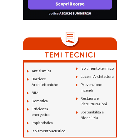
Isolamento termico
Antisismica
Luce in Architettura
Barriere
Architettoniche
Prevenzione
incendi
BIM
Restauro e
Domotica
Ristrutturazioni
Efficienza
Sostenibilità e
energetica
Bioedilizia
Impiantistica
Isolamento acustico