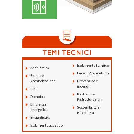
Isolamento termico
Antisismica
Luce in Architettura
Barriere
Architettoniche
Prevenzione
incendi
BIM
Restauro e
Domotica
Ristrutturazioni
Efficienza
Sostenibilità e
energetica
Bioedilizia
Impiantistica
Isolamento acustico