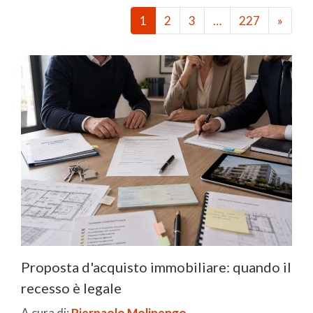
1
2
3
…
227
»
Proposta d'acquisto immobiliare: quando il
recesso è legale
A cura di:
Pierpaolo Molinengo