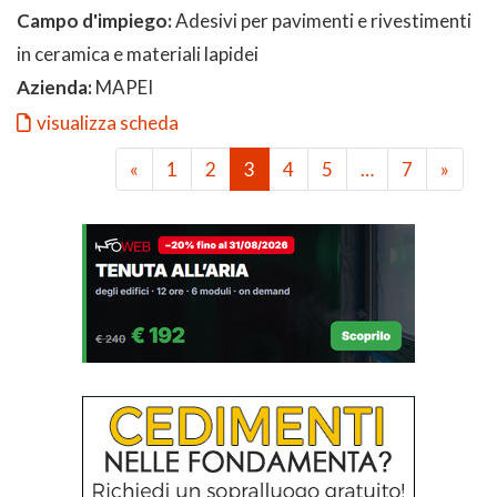
Campo d'impiego:
Adesivi per pavimenti e rivestimenti
in ceramica e materiali lapidei
Azienda:
MAPEI
visualizza scheda
«
1
2
3
4
5
…
7
»