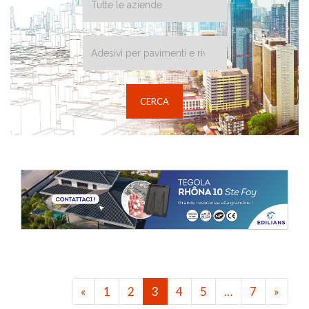
«
1
2
3
4
5
…
7
»