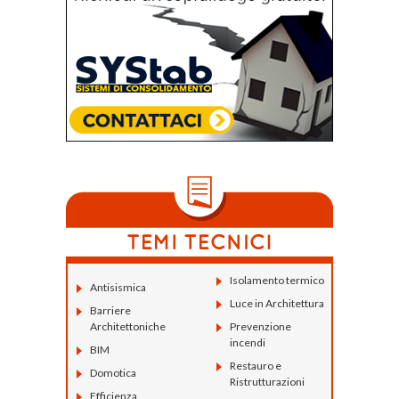
Isolamento termico
Antisismica
Luce in Architettura
Barriere
Architettoniche
Prevenzione
incendi
BIM
Restauro e
Domotica
Ristrutturazioni
Efficienza