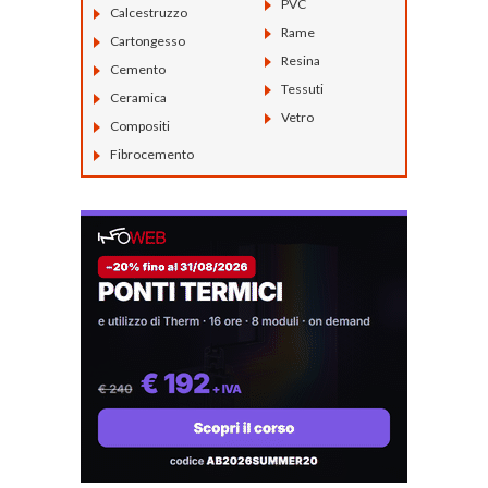
PVC
Calcestruzzo
Rame
Cartongesso
Resina
Cemento
Tessuti
Ceramica
Vetro
Compositi
Fibrocemento