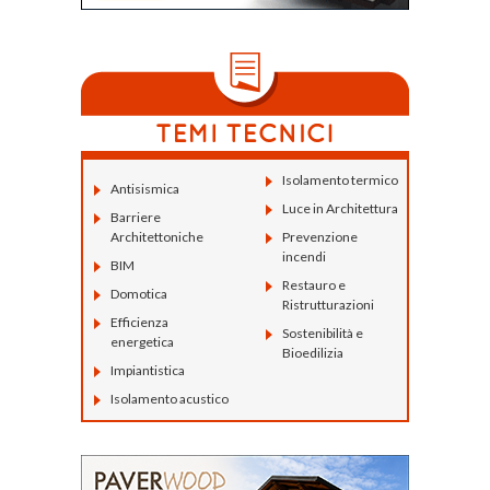
Isolamento termico
Antisismica
Luce in Architettura
Barriere
Architettoniche
Prevenzione
incendi
BIM
Restauro e
Domotica
Ristrutturazioni
Efficienza
Sostenibilità e
energetica
Bioedilizia
Impiantistica
Isolamento acustico