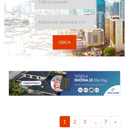
1
2
3
…
7
»