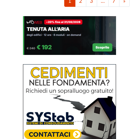
1
2
3
…
7
»