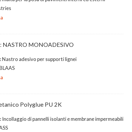
tries
da
D: NASTRO MONOADESIVO
:
Nastro adesivo per supporti lignei
BLAAS
da
etanico Polyglue PU 2K
:
Incollaggio di pannelli isolanti e membrane impermeabili
ASS