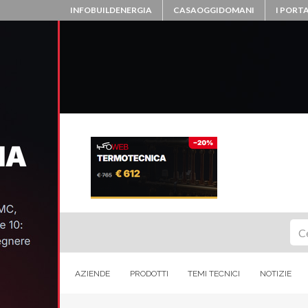
INFOBUILDENERGIA
CASAOGGIDOMANI
I PORTA
Ce
AZIENDE
PRODOTTI
TEMI TECNICI
NOTIZIE