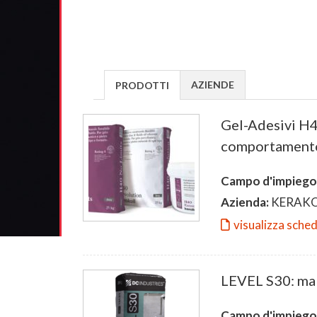
AZIENDE
PRODOTTI
Gel-Adesivi H4
comportamento
Campo d'impiego
Azienda:
KERAKO
visualizza sche
LEVEL S30: malt
Campo d'impiego