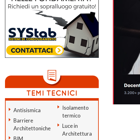
Isolamento
Antisismica
termico
Barriere
Luce in
Architettoniche
Architettura
BIM