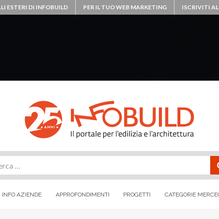
LI ESTERI DI INFOBUILD
PER IL TUO WEB MARKETING
ISCRIVITI 
rca
INFO AZIENDE
APPROFONDIMENTI
PROGETTI
CATEGORIE MERCE