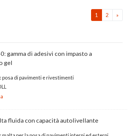
1
2
»
0: gamma di adesivi con impasto a
 gel
:
posa di pavimenti e rivestimenti
LL
da
a fluida con capacità autolivellante
:
malta per la posa di pavimenti interni ed esterni