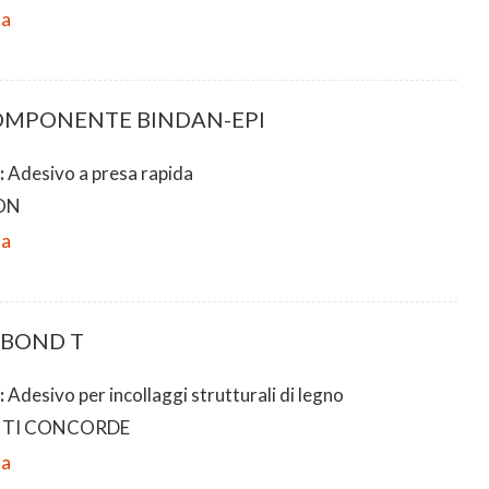
da
OMPONENTE BINDAN-EPI
:
Adesivo a presa rapida
ON
da
OBOND T
:
Adesivo per incollaggi strutturali di legno
TI CONCORDE
da