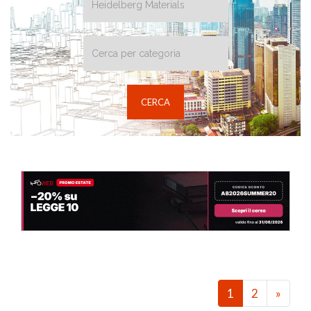
1
2
»