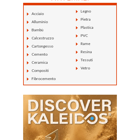
Legno
Acciaio
Pietra
Alluminio
Plastica
Bambù
PVC
Calcestruzzo
Rame
Cartongesso
Resina
Cemento
Tessuti
Ceramica
Vetro
Compositi
Fibrocemento