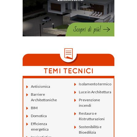
Isolamento termico
Antisismica
Luce in Architettura
Barriere
Architettoniche
Prevenzione
incendi
BIM
Restauro e
Domotica
Ristrutturazioni
Efficienza
Sostenibilità e
energetica
Bioedilizia