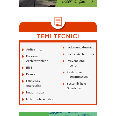
Isolamento termico
Antisismica
Luce in Architettura
Barriere
Architettoniche
Prevenzione
incendi
BIM
Restauro e
Domotica
Ristrutturazioni
Efficienza
Sostenibilità e
energetica
Bioedilizia
Impiantistica
Isolamento acustico