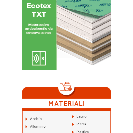
Legno
Acciaio
Pietra
Alluminio
Plastica