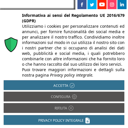
Informativa ai sensi del Regolamento UE 2016/679
(GDPR)
Utilizziamo i cookies per personalizzare contenuti ed
annunci, per fornire funzionalità dei social media e
per analizzare il nostro traffico. Condividiamo inoltre
informazioni sul modo in cui utilizza il nostro sito con
i nostri partner che si occupano di analisi dei dati
web, pubblicità e social media, i quali potrebbero
combinarle con altre informazioni che ha fornito loro
o che hanno raccolto dal suo utilizzo dei loro servizi.
Puoi trovare maggiori informazioni e dettagli sulla
Chi siamo
Autori
Per la tua pubblicità
Iscriviti alla
nostra pagina
Privacy policy integrale.
newsletter
ACCETTA
CONFIGURA
RIFIUTA
Infobuild è testata registrata presso il Tribunale di Milano al n° 63
dell’8/3/2013 - ISSN 2282-2267
PRIVACY POLICY INTEGRALE
© 2000-2026 Infoweb srl - P.IVA 13155920153 - Tutti i diritti