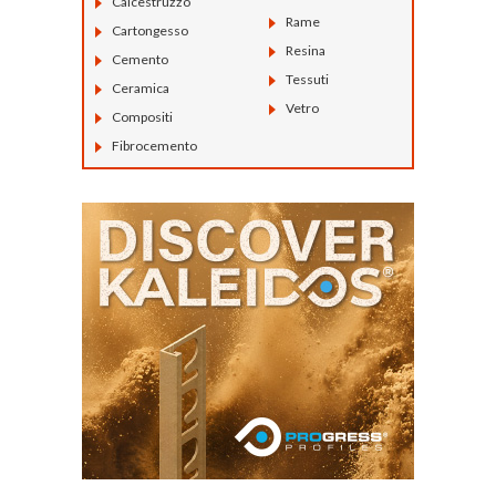
Calcestruzzo
Rame
Cartongesso
Resina
Cemento
Tessuti
Ceramica
Vetro
Compositi
Fibrocemento